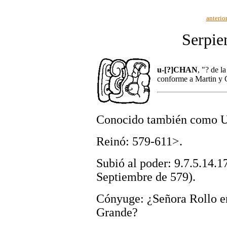
anterio
Serpie
u-[?]CHAN
, "? de l
conforme a Martin y 
Conocido también como 
Reinó: 579-611>.
Subió al poder: 9.7.5.14.1
Septiembre de 579).
Cónyuge: ¿Señora Rollo 
Grande?