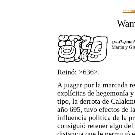
anterio
Wam
¿wa?-¿ma?
Martin y Gr
Reinó: >636>.
A juzgar por la marcada r
explícitas de hegemonía y
tipo, la derrota de Calakm
año 695, tuvo efectos de l
influencia política de la 
consiguió retener algo del
distancia que le permitió 