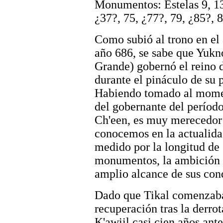
Monumentos: Estelas 9, 13,
¿37?, 75, ¿77?, 79, ¿85?, 8
Como subió al trono en el 
año 686, se sabe que Yuk
Grande) gobernó el reino d
durante el pináculo de su 
Habiendo tomado al momen
del gobernante del perío
Ch'een, es muy merecedor d
conocemos en la actualida
medido por la longitud de 
monumentos, la ambición d
amplio alcance de sus conq
Dado que Tikal comenzaba 
recuperación tras la derr
K'awiil casi cien años an