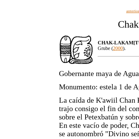
anterio
Chak
CHAK-LAKAM[T
Grube (
2000
).
Gobernante maya de Aguas
Monumento: estela 1 de A
La caída de K'awiil Chan K
trajo consigo el fin del co
sobre el Petexbatún y sobre
En este vacío de poder, 
se autonombró "Divino se