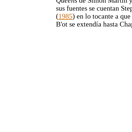
Queens
de Simon Martin y
sus fuentes se cuentan St
(
1985
) en lo tocante a que
B'ot se extendía hasta Ch