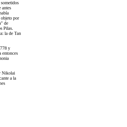
s sometidos
e antes
había
 objeto por
a" de
s Pilas.
a: la de Tan
 778 y
a entonces
monia
 Nikolai
cante a la
nes