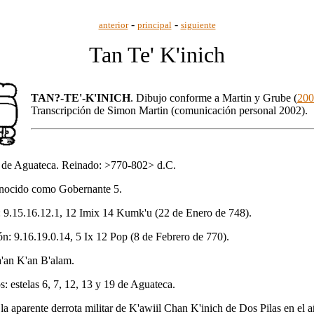
-
-
anterior
principal
siguiente
Tan Te' K'inich
TAN?-TE'-K'INICH
. Dibujo conforme a Martin y Grube (
200
Transcripción de Simon Martin (comunicación personal 2002).
 de Aguateca. Reinado: >770-802> d.C.
nocido como Gobernante 5.
 9.15.16.12.1, 12 Imix 14 Kumk'u (22 de Enero de 748).
ón: 9.16.19.0.14, 5 Ix 12 Pop (8 de Febrero de 770).
'an K'an B'alam.
 estelas 6, 7, 12, 13 y 19 de Aguateca.
a aparente derrota militar de K'awiil Chan K'inich de Dos Pilas en el 