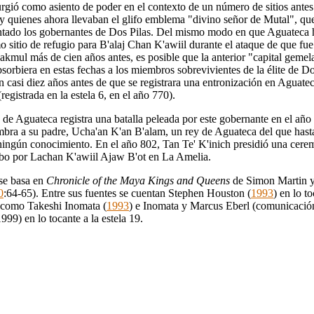
rgió como asiento de poder en el contexto de un número de sitios ante
 y quienes ahora llevaban el glifo emblema "divino señor de Mutal", qu
ntado los gobernantes de Dos Pilas. Del mismo modo en que Aguateca 
 sitio de refugio para B'alaj Chan K'awiil durante el ataque de que fue
akmul más de cien años antes, es posible que la anterior "capital gemel
orbiera en estas fechas a los miembros sobrevivientes de la élite de Do
 casi diez años antes de que se registrara una entronización en Aguatec
(registrada en la estela 6, en el año 770).
 de Aguateca registra una batalla peleada por este gobernante en el año
bra a su padre, Ucha'an K'an B'alam, un rey de Aguateca del que hast
 ningún conocimiento. En el año 802, Tan Te' K'inich presidió una cere
abo por Lachan K'awiil Ajaw B'ot en La Amelia.
 se basa en
Chronicle of the Maya Kings and Queens
de Simon Martin y
0
:64-65). Entre sus fuentes se cuentan Stephen Houston (
1993
) en lo to
í como Takeshi Inomata (
1993
) e Inomata y Marcus Eberl (comunicació
999) en lo tocante a la estela 19.