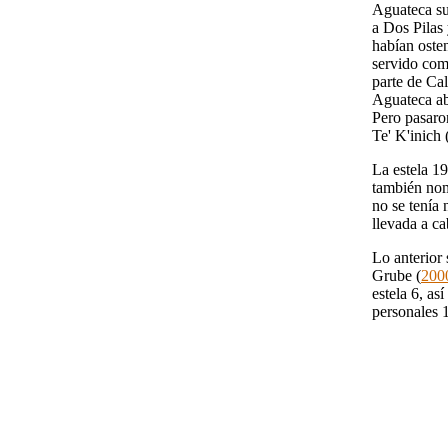
Aguateca su
a Dos Pilas
habían oste
servido como
parte de Cal
Aguateca abs
Pero pasaron
Te' K'inich 
La estela 19
también nom
no se tenía
llevada a c
Lo anterior
Grube (
200
estela 6, as
personales 1