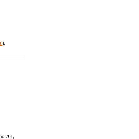
0
).
año 761,