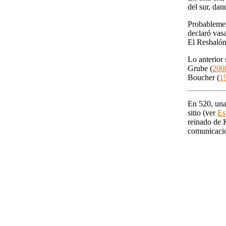
del sur, dan
Probablemen
declaró vasa
El Resbalón
Lo anterior
Grube (
200
Boucher (
1
En 520, una
sitio (ver
Es
reinado de 
comunicació