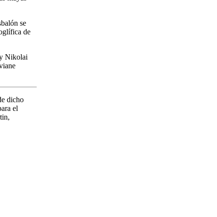
sbalón se
oglífica de
y Nikolai
viane
de dicho
ara el
tin,