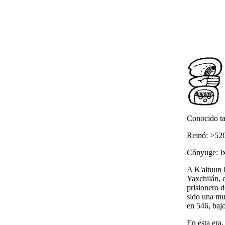
Conocido t
Reinó: >52
Cónyuge: Ix
A K'altuun H
Yaxchilán, q
prisionero 
sido una mu
en 546, bajo
En esta era,