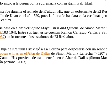
do inicio a la pugna por la supremacía con su gran rival, Tikal.
te fue durante el reinado de K'altuun Hix que un gobernante de El Re
llo de Kaan en el año 529, pues la única fecha clara en la escalinata jer
 es 529.
 se basa en
Chronicle of the Maya Kings and Queens
, de Simon Martin 
8
:103-104). Entre sus fuentes se cuentan Ramón Carrasco Vargas y Syl
987
) en lo tocante a los escalones de El Resbalón.
 hija de K'altuun Hix viajó a La Corona para desposarse con un señor 
posas e hijas en el Altar de Dallas
de Simon Martin). La fecha ">520" p
K'atuun Hix proviene de esta mención en el Altar de Dallas (Simon Mar
n personal 2003).