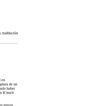
 y traddución
l en
aptura de un
pudo haber
an K'inich
jas mayas