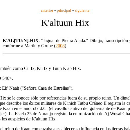
-
-
anterior
principal
siguiente
K'altuun Hix
K'AL[TU:N]-HIX
, "Jaguar de Piedra Atada." Dibujo, transcripción
conforme a Martin y Grube (
2008
).
ambién como Cu Ix, Ku Ix y Tuun K'ab Hix.
0-546>.
 Ek' Naah ("Señora Casa de Estrellas").
ix se le conoce sólo por referencias fuera de su propio reino. Un dinte
ue describe los éxitos militares de K'inich Tatbu Cráneo II registra la c
de Kaan en el año 537 d.C. (el vasallo cautivo del gobernante de Kaan 
jer). La Estela 25 de Naranjo registra la entronización de Aj Wosal Ch
 los auspicios de K'altuun Hix.
 el reino de Kaan comenzaba a establecer su influencia en las tierras ba