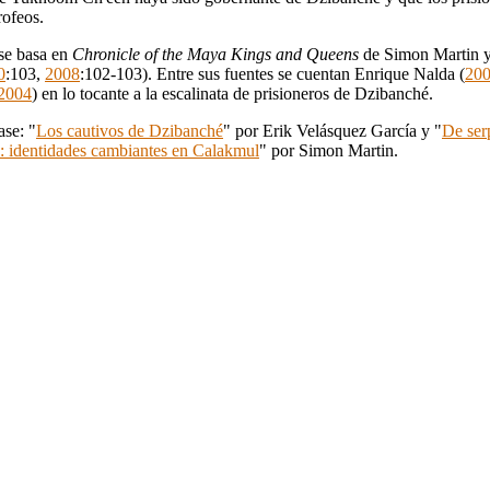
rofeos.
 se basa en
Chronicle of the Maya Kings and Queens
de Simon Martin y
0
:103,
2008
:102-103). Entre sus fuentes se cuentan Enrique Nalda (
20
2004
) en lo tocante a la escalinata de prisioneros de Dzibanché.
se: "
Los cautivos de Dzibanché
" por Erik Velásquez García y "
De ser
: identidades cambiantes en Calakmul
" por Simon Martin.