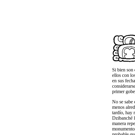
Si bien son
ellos con l
en sus fecha
considerars
primer gobe
No se sabe 
menos alred
tardío, hay
Dzibanché l
manera repet
monumentos d
probable qu