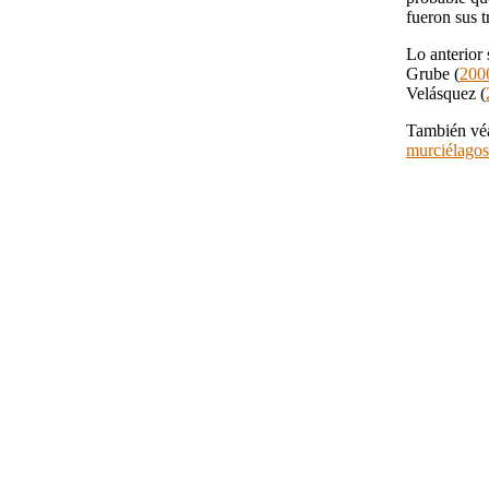
fueron sus t
Lo anterior
Grube (
200
Velásquez (
También véa
murciélagos