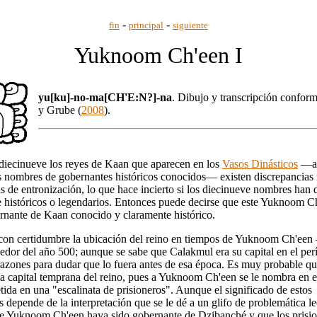
-
-
fin
principal
siguiente
Yuknoom Ch'een I
yu[ku]-no-ma[CH'E:N?]-na
. Dibujo y transcripción confor
y Grube (
2008
).
 diecinueve los reyes de Kaan que aparecen en los
Vasos Dinásticos
—al
os nombres de gobernantes históricos conocidos— existen discrepancias
s de entronización, lo que hace incierto si los diecinueve nombres han 
e históricos o legendarios. Entonces puede decirse que este Yuknoom Ch
rnante de Kaan conocido y claramente histórico.
con certidumbre la ubicación del reino en tiempos de Yuknoom Ch'ee
edor del año 500; aunque se sabe que Calakmul era su capital en el per
 razones para dudar que lo fuera antes de esa época. Es muy probable q
a capital temprana del reino, pues a Yuknoom Ch'een se le nombra en es
ida en una "escalinata de prisioneros". Aunque el significado de estos
epende de la interpretación que se le dé a un glifo de problemática le
e Yuknoom Ch'een haya sido gobernante de Dzibanché y que los prisi