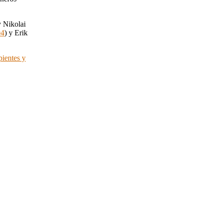
 Nikolai
04
) y Erik
pientes y