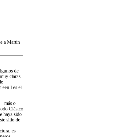
me a Martin
gunos de
 muy claras
de
'een I es el
n —más o
íodo Clásico
ue haya sido
te sitio de
ctura, es
oneros