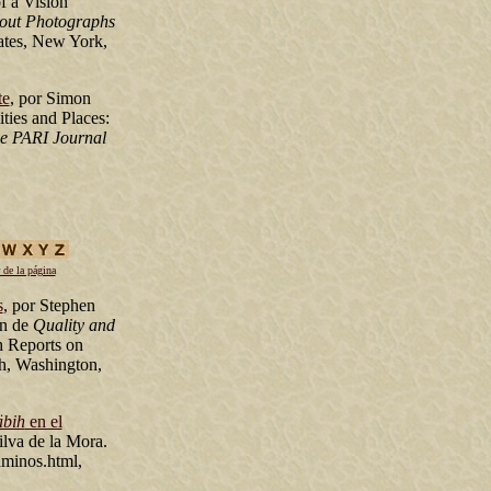
f a Vision
out Photographs
ates, New York,
te
, por Simon
ties and Places:
e PARI Journal
 de la página
s
, por Stephen
ón de
Quality and
h Reports on
h, Washington,
äbih
en el
ilva de la Mora.
minos.html,