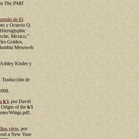
en
The PARI
Guzmán de El
to y Octavio Q.
 Hieroglyphic
eche, Mexico,"
rles Golden,
columbia Mesoweb
 Ashley Kistler y
. Traducción de
2008.
ba
k'i
, por David
 Origin of the
k'i
tes/Wings.pdf,
ios viejo
, por
bout a New Vase