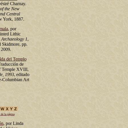
Désiré Charnay.
 of the New
and Central
w York, 1887.
emala
, por
nted Lithic
 Archaeology 1
,
l Skidmore, pp.
 2009.
aída del Templo
Traducción de
of Temple XVIII,
e, 1993
, editado
re-Columbian Art
 de la página
ón
, por Linda