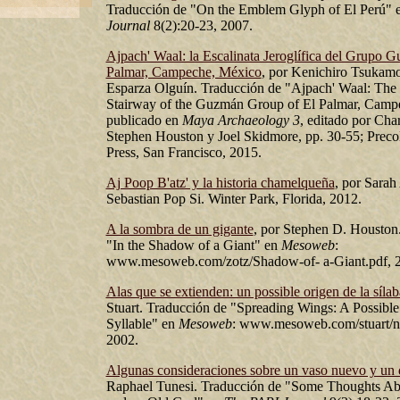
Traducción de "On the Emblem Glyph of El Perú" 
Journal
8(2):20-23, 2007.
Ajpach' Waal: la Escalinata Jeroglífica del Grupo 
Palmar, Campeche, México
, por Kenichiro Tsukamo
Esparza Olguín. Traducción de "Ajpach' Waal: The
Stairway of the Guzmán Group of El Palmar, Camp
publicado en
Maya Archaeology 3
, editado por Cha
Stephen Houston y Joel Skidmore, pp. 30-55; Pre
Press, San Francisco, 2015.
Aj Poop B'atz' y la historia chamelqueña
, por Sarah
Sebastian Pop Si. Winter Park, Florida, 2012.
A la sombra de un gigante
, por Stephen D. Houston
"In the Shadow of a Giant" en
Mesoweb
:
www.mesoweb.com/zotz/Shadow-of- a-Giant.pdf, 
Alas que se extienden: un possible origen de la síla
Stuart. Traducción de "Spreading Wings: A Possible
Syllable" en
Mesoweb
: www.mesoweb.com/stuart/no
2002.
Algunas consideraciones sobre un vaso nuevo y un d
Raphael Tunesi. Traducción de "Some Thoughts A