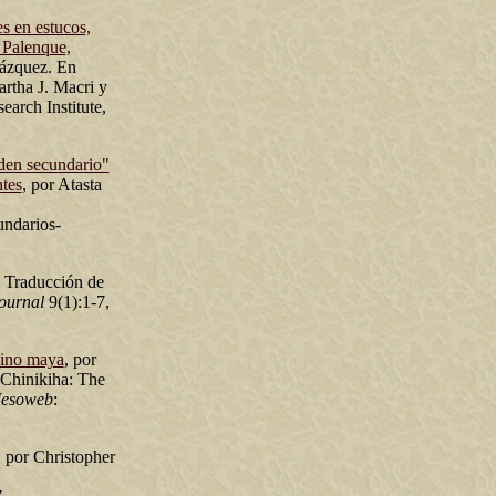
es en estucos,
 Palenque,
lázquez. En
artha J. Macri y
arch Institute,
rden secundario"
ntes
, por Atasta
ndarios-
 Traducción de
ournal
9(1):1-7,
eino maya
, por
"Chinikiha: The
esoweb
:
, por Christopher