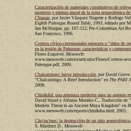
Caracterización de materiales constitutivos de reliev
morteros y pintura mural de la zona arqueológica de
Chiapas
, por Javier Vázquez Negrete y Rodrigo Ve
Eighth Palenque Round Table, 1993
, editado por M
Jan McHargue, pp. 107-112; Pre-Columbian Art Rese
San Francisco, 1996.
Centros cívico-ceremoniales menores o "sitios de o
en la región de Palenque: características y compone
Flores Esquivel.
Mesoweb
:
www.mesoweb.com/es/articulos/Flores/Centros-secu
Palenque.pdf, 2009.
Chalcatzingo: breve introducción
, por David Grove.
"Chalcatzingo: A Brief Introduction" en
The PARI J
2008.
Chinikihá: una amenaza moderna para un antiguo r
David Stuart y Alfonso Morales C.. Traducción de 
Modern Threat to an Ancient Maya Kingdom" en
M
www.mesoweb.com/reports/chinikiha.html, 2003.
Cho'qu'muc: la destrucción de un sitio arqueológico
S. Martínez D..
Mesoweb
: