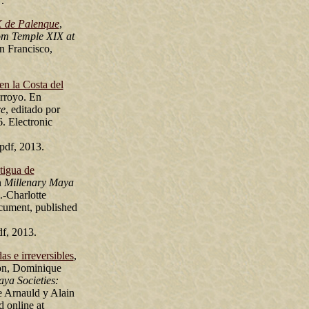
.
X de Palenque
,
rom Temple XIX at
n Francisco,
en la Costa del
Arroyo. En
ce
, editado por
. Electronic
df, 2013.
tigua de
n
Millenary Maya
.-Charlotte
cument, published
f, 2013.
s e irreversibles
,
ion, Dominique
ya Societies:
e Arnauld y Alain
 online at