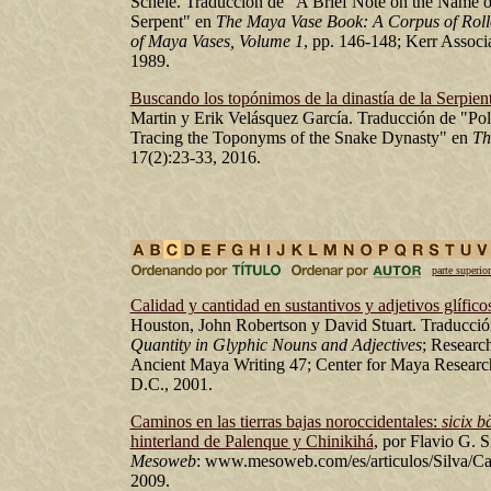
Schele. Traducción de "A Brief Note on the Name o
Serpent" en
The Maya Vase Book: A Corpus of Roll
of Maya Vases, Volume 1
, pp. 146-148; Kerr Associ
1989.
Buscando los topónimos de la dinastía de la Serpien
Martin y Erik Velásquez García. Traducción de "Poli
Tracing the Toponyms of the Snake Dynasty" en
Th
17(2):23-33, 2016.
parte superior
Calidad y cantidad en sustantivos y adjetivos glífico
Houston, John Robertson y David Stuart. Traducci
Quantity in Glyphic Nouns and Adjectives
; Researc
Ancient Maya Writing 47; Center for Maya Researc
D.C., 2001.
Caminos en las tierras bajas noroccidentales:
sicix b
hinterland de Palenque y Chinikihá
, por Flavio G. S
Mesoweb
: www.mesoweb.com/es/articulos/Silva/Ca
2009.