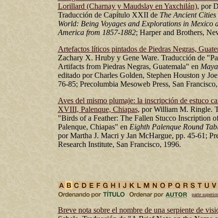
Lorillard (Charnay y Maudslay en Yaxchilán)
, por 
Traducción de Capítulo XXII de
The Ancient Cities
World: Being Voyages and Explorations in Mexico 
America from 1857-1882
; Harper and Brothers, Ne
Artefactos líticos pintados de Piedras Negras, Guat
Zachary X. Hruby y Gene Ware. Traducción de "Pai
Artifacts from Piedras Negras, Guatemala" en
Maya
editado por Charles Golden, Stephen Houston y Joe
76-85; Precolumbia Mesoweb Press, San Francisco,
Aves del mismo plumaje: la inscripción de estuco c
XVIII, Palenque, Chiapas
, por William M. Ringle. 
"Birds of a Feather: The Fallen Stucco Inscription 
Palenque, Chiapas" en
Eighth Palenque Round Tabl
por Martha J. Macri y Jan McHargue, pp. 45-61; P
Research Institute, San Francisco, 1996.
parte superior
Breve nota sobre el nombre de una serpiente de visi