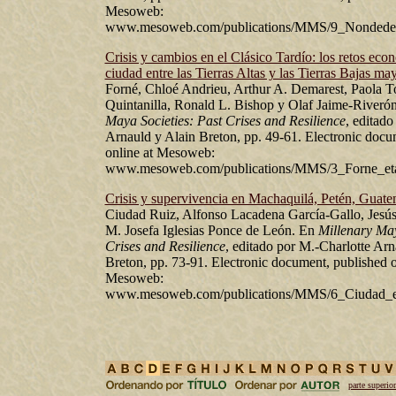
Mesoweb:
www.mesoweb.com/publications/MMS/9_Nondedeo_
Crisis y cambios en el Clásico Tardío: los retos ec
ciudad entre las Tierras Altas y las Tierras Bajas ma
Forné, Chloé Andrieu, Arthur A. Demarest, Paola To
Quintanilla, Ronald L. Bishop y Olaf Jaime-Riveró
Maya Societies: Past Crises and Resilience
, editado
Arnauld y Alain Breton, pp. 49-61. Electronic docu
online at Mesoweb:
www.mesoweb.com/publications/MMS/3_Forne_etal
Crisis y supervivencia en Machaquilá, Petén, Guate
Ciudad Ruiz, Alfonso Lacadena García-Gallo, Jesú
M. Josefa Iglesias Ponce de León. En
Millenary May
Crises and Resilience
, editado por M.-Charlotte Arn
Breton, pp. 73-91. Electronic document, published o
Mesoweb:
www.mesoweb.com/publications/MMS/6_Ciudad_eta
parte superior