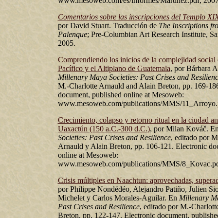
www.mesoweb.com/es/informes/Martinez.pdf, 2007
Comentarios sobre las inscripciones del Templo XI
por David Stuart. Traducción de
The Inscriptions f
Palenque
; Pre-Columbian Art Research Institute, Sa
2005.
Comprendiendo los inicios de la complejidad social 
Pacífico y el Altiplano de Guatemala
, por Bárbara 
Millenary Maya Societies: Past Crises and Resilien
M.-Charlotte Arnauld and Alain Breton, pp. 169-186
document, published online at Mesoweb:
www.mesoweb.com/publications/MMS/11_Arroyo.p
Crecimiento, colapso y retorno ritual en la ciudad an
Uaxactún (150 a.C.-300 d.C.)
, por Milan Kováč. E
Societies: Past Crises and Resilience
, editado por M
Arnauld y Alain Breton, pp. 106-121. Electronic do
online at Mesoweb:
www.mesoweb.com/publications/MMS/8_Kovac.pd
Crisis múltiples en Naachtun: aprovechadas, superada
por Philippe Nondédéo, Alejandro Patiño, Julien S
Michelet y Carlos Morales-Aguilar. En
Millenary Ma
Past Crises and Resilience
, editado por M.-Charlott
Breton, pp. 122-147. Electronic document, published