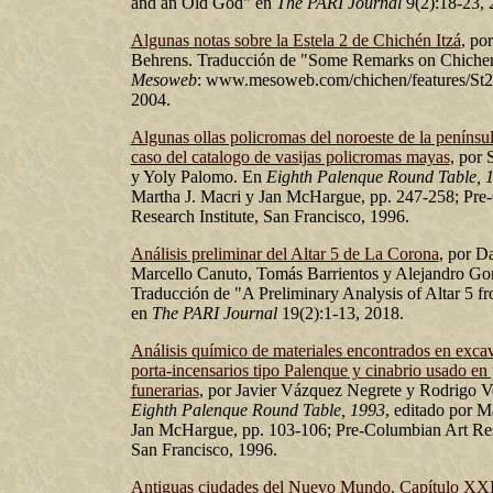
and an Old God" en
The PARI Journal
9(2):18-23, 
Algunas notas sobre la Estela 2 de Chichén Itzá
, po
Behrens. Traducción de "Some Remarks on Chichen 
Mesoweb
: www.mesoweb.com/chichen/features/St2/
2004.
Algunas ollas policromas del noroeste de la penínsu
caso del catalogo de vasijas policromas mayas
, por
y Yoly Palomo. En
Eighth Palenque Round Table, 
Martha J. Macri y Jan McHargue, pp. 247-258; Pre
Research Institute, San Francisco, 1996.
Análisis preliminar del Altar 5 de La Corona
, por Da
Marcello Canuto, Tomás Barrientos y Alejandro Go
Traducción de "A Preliminary Analysis of Altar 5 
en
The PARI Journal
19(2):1-13, 2018.
Análisis químico de materiales encontrados en excav
porta-incensarios tipo Palenque y cinabrio usado en 
funerarias
, por Javier Vázquez Negrete y Rodrigo V
Eighth Palenque Round Table, 1993
, editado por M
Jan McHargue, pp. 103-106; Pre-Columbian Art Rese
San Francisco, 1996.
Antiguas ciudades del Nuevo Mundo. Capítulo XXI