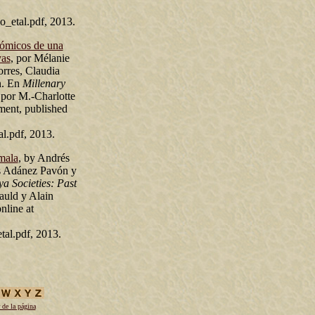
etal.pdf, 2013.
onómicos de una
yas
, por Mélanie
rres, Claudia
n. En
Millenary
 por M.-Charlotte
ment, published
.pdf, 2013.
mala
, by Andrés
s Adánez Pavón y
a Societies: Past
auld y Alain
nline at
l.pdf, 2013.
 de la página