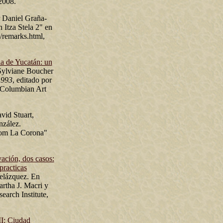
2008.
r Daniel Graña-
Itza Stela 2" en
remarks.html,
la de Yucatán: un
 Sylviane Boucher
1993
, editado por
-Columbian Art
vid Stuart,
nzález.
from La Corona"
ación, dos casos:
practicas
elázquez. En
artha J. Macri y
arch Institute,
I: Ciudad